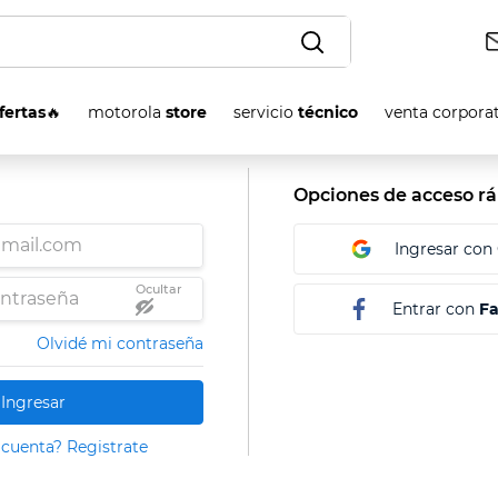
OS
fertas
🔥
motorola
store
servicio
técnico
venta corpora
Entrar con
F
Olvidé mi contraseña