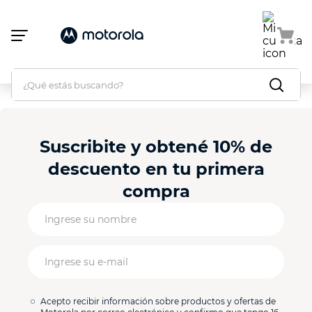
Atención:
Este
sitio
cuenta
con
un
¿Qué estás buscando?
sistema
de
accesibilidad.
Suscribite y obtené 10% de
descuento en tu primera
compra
Acepto recibir información sobre productos y ofertas de