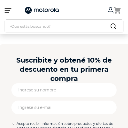
Atención:
Este
sitio
cuenta
¿Qué estás buscando?
con
un
sistema
de
accesibilidad.
Suscribite y obtené 10% de
descuento en tu primera
compra
Acepto recibir información sobre productos y ofertas de