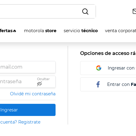
OS
fertas
🔥
motorola
store
servicio
técnico
venta corpora
Entrar con
F
Olvidé mi contraseña