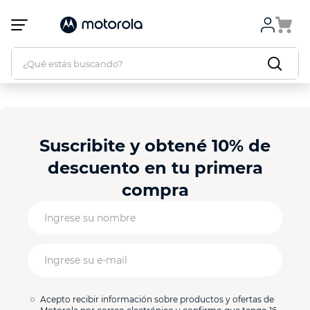
Atención:
Este
sitio
cuenta
¿Qué estás buscando?
con
un
sistema
de
accesibilidad.
Suscribite y obtené 10% de
descuento en tu primera
compra
Acepto recibir información sobre productos y ofertas de