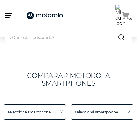
Atención:
Este
sitio
cuenta
con
un
¿Qué estás buscando?
sistema
de
accesibilidad.
home
/
Comparar
COMPARAR
MOTOROLA
SMARTPHONES
seleccioná smartphone
seleccioná smartphone