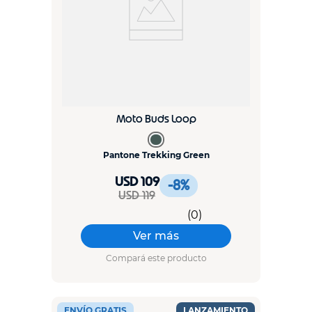
Moto Buds Loop
Pantone Trekking Green
USD 109
-8
%
USD 119
(
0
)
Ver más
Compará este producto
ENVÍO GRATIS
LANZAMIENTO