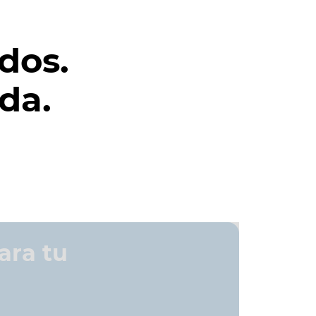
dos.
ida.
ara tu