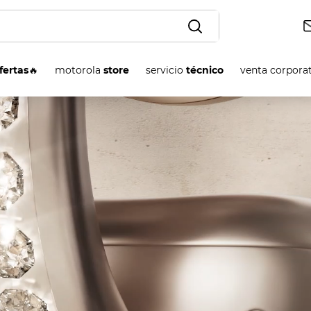
OS
fertas
🔥
motorola
store
servicio
técnico
venta corpora