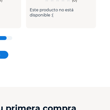
0
)
(
0
)
Este producto no está
disponible :(
tu primera compra