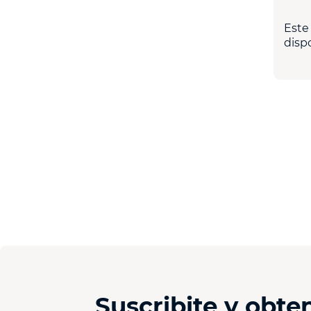
Este
dispo
Suscribite y obt