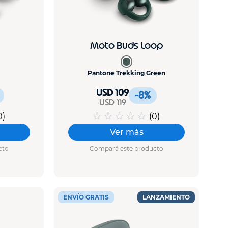
Moto Buds Loop
Pantone Trekking Green
USD 109
-8
%
USD 119
0
)
(
0
)
Ver más
cto
Compará este producto
ENVÍO GRATIS
LANZAMIENTO