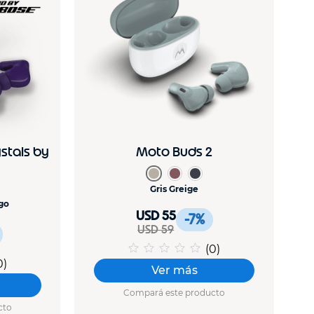
stals by
Moto Buds 2
Gris Greige
go
USD 55
-7
%
USD 59
(
0
)
0
)
Ver más
Compará este producto
cto