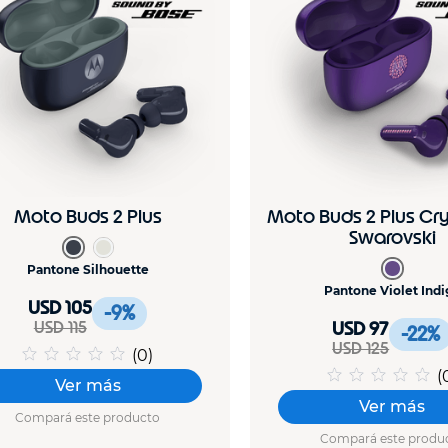
Moto Buds 2 Plus
Moto Buds 2 Plus Cry
Swarovski
Pantone Silhouette
Pantone Violet Indi
USD 105
-9
%
USD 115
USD 97
-22
%
USD 125
(
0
)
(
Ver más
Ver más
Compará este producto
Compará este produ