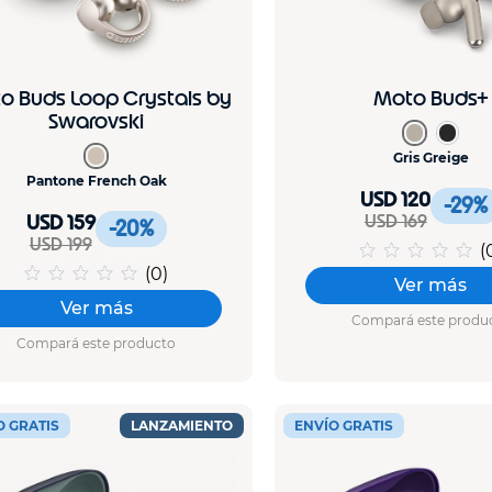
o Buds Loop Crystals by
Moto Buds+
Swarovski
Gris Greige
Pantone French Oak
USD 120
-29
%
USD 159
USD 169
-20
%
USD 199
(
(
0
)
Ver más
Ver más
Compará este produ
Compará este producto
O GRATIS
LANZAMIENTO
ENVÍO GRATIS