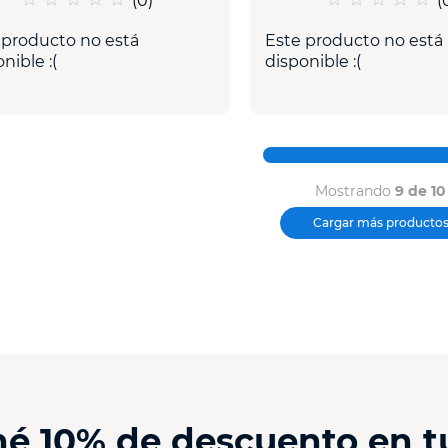
(
0
)
(
 producto no está
Este producto no está
nible :(
disponible :(
Mostrando
9 de 10
ené 10% de descuento en 