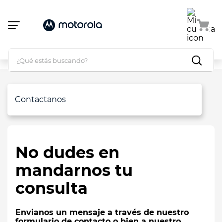
Atención:
Este
sitio
cuenta
con
un
¿Qué estás buscando?
sistema
de
accesibilidad.
Contactanos
Preguntas Frecuentes
Sobre Motorola
No dudes en
mandarnos tu
Políticas de privacidad
consulta
Devoluciones y cambios
Envianos un mensaje a través de nuestro
Términos y condiciones
formulario de contacto o bien a nuestro