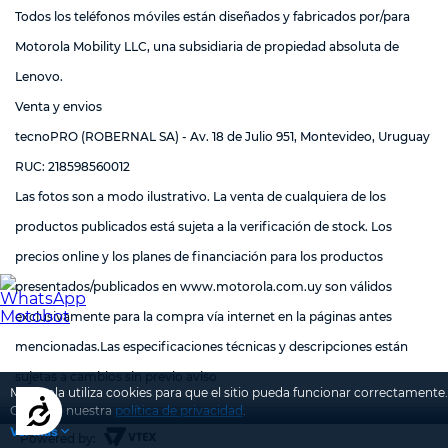
Todos los teléfonos móviles están diseñados y fabricados por/para
Motorola Mobility LLC, una subsidiaria de propiedad absoluta de
Lenovo.
Venta y envios
tecnoPRO (ROBERNAL SA) - Av. 18 de Julio 951, Montevideo, Uruguay
RUC: 218598560012
Las fotos son a modo ilustrativo. La venta de cualquiera de los
productos publicados está sujeta a la verificación de stock. Los
precios online y los planes de financiación para los productos
presentados/publicados en
www.motorola.com.uy
son válidos
exclusivamente para la compra vía internet en la páginas antes
mencionadas.Las especificaciones técnicas y descripciones están
sujetas a cambios sin previo aviso
Motorola utiliza cookies para que el sitio pueda funcionar correctamente.
Accesibilidad
Conozca nuestra
política de privacidad
.
Ver más
Powered by: