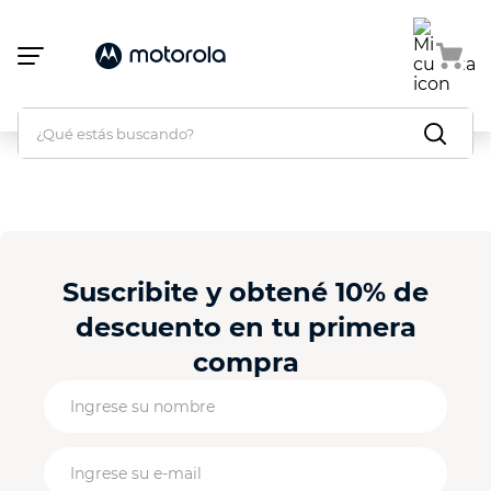
Atención:
Este
sitio
cuenta
con
un
¿Qué estás buscando?
sistema
de
accesibilidad.
home
/
Comparar
Suscribite y obtené 10% de
descuento en tu primera
compra