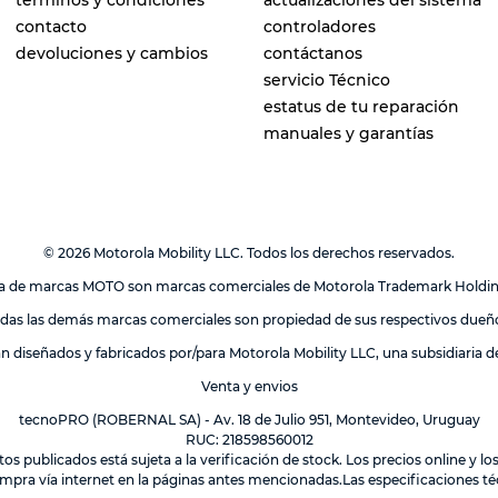
términos y condiciones
actualizaciones del sistema
contacto
controladores
devoluciones y cambios
contáctanos
servicio Técnico
estatus de tu reparación
manuales y garantías
© 2026 Motorola Mobility LLC. Todos los derechos reservados.
lia de marcas MOTO son marcas comerciales de Motorola Trademark Holdi
das las demás marcas comerciales son propiedad de sus respectivos dueñ
án diseñados y fabricados por/para Motorola Mobility LLC, una subsidiaria 
Venta y envios
tecnoPRO (ROBERNAL SA) - Av. 18 de Julio 951, Montevideo, Uruguay
RUC: 218598560012
tos publicados está sujeta a la verificación de stock. Los precios online y 
mpra vía internet en la páginas antes mencionadas.Las especificaciones téc