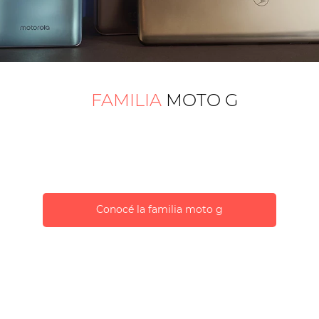
FAMILIA
MOTO G
mos enfocándonos en poner al alcance de cada vez más 
 precios más accesibles, para seguir empoderando a las
comunicación.
Conocé la familia moto g