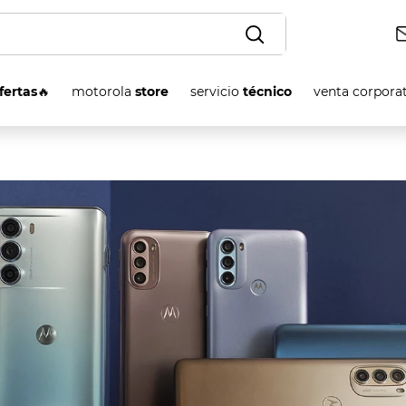
OS
fertas
🔥
motorola
store
servicio
técnico
venta corpora