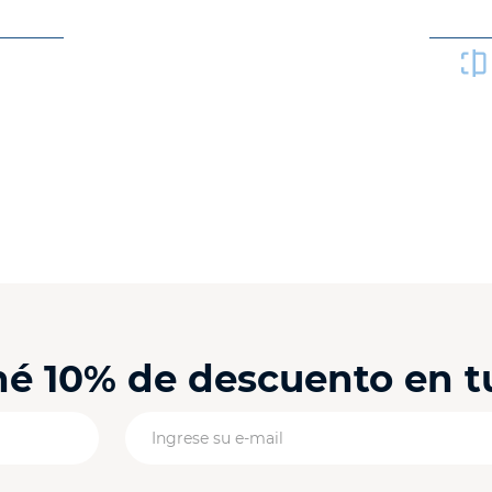
Product
cto
ené 10% de descuento en 