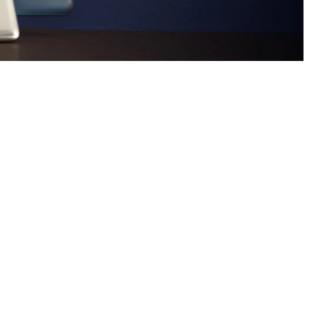
personas características
 personas y potenciando la