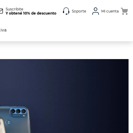
Suscribite
Soporte
Mi cuenta
Y obtené 10% de descuento
tiva