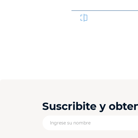
Producto no disponible
Compará este produ
Suscribite y obt