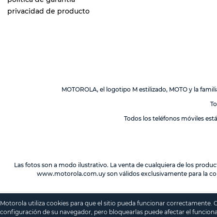
privacidad de producto
MOTOROLA, el logotipo M estilizado, MOTO y la fami
To
Todos los teléfonos móviles est
Las fotos son a modo ilustrativo. La venta de cualquiera de los produc
www.motorola.com.uy
son válidos exclusivamente para la co
Motorola utiliza cookies para que el sitio pueda funcionar correctamente.
configuración de su navegador, pero bloquearlas puede afectar el funciona