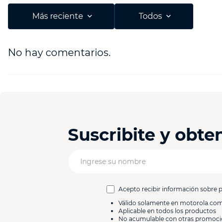
Agregar comentario
Más reciente
Todos
Título
No hay comentarios.
Califica el producto de 1 a 5 estrellas
Tu nombre
Suscribite y obt
Dirección de email
Escribe un comentario
Acepto recibir información sobre 
Válido solamente en motorola.co
Aplicable en todos los productos
No acumulable con otras promoc