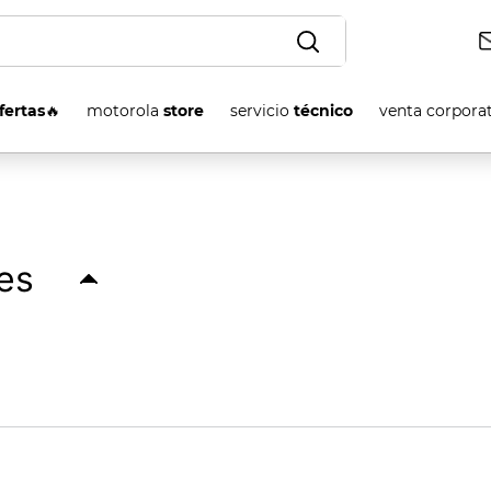
OS
fertas
🔥
motorola
store
servicio
técnico
venta corpora
nes