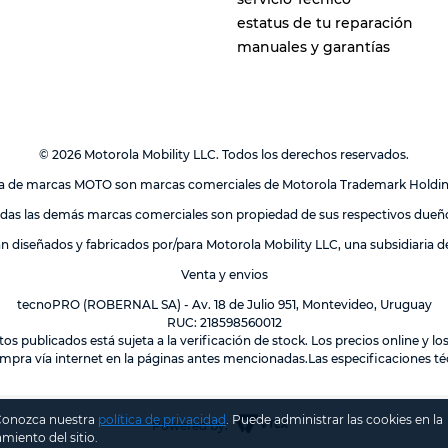
estatus de tu reparación
manuales y garantías
© 2026 Motorola Mobility LLC. Todos los derechos reservados.
lia de marcas MOTO son marcas comerciales de Motorola Trademark Holdi
das las demás marcas comerciales son propiedad de sus respectivos dueñ
án diseñados y fabricados por/para Motorola Mobility LLC, una subsidiaria 
Venta y envios
tecnoPRO (ROBERNAL SA) - Av. 18 de Julio 951, Montevideo, Uruguay
RUC: 218598560012
tos publicados está sujeta a la verificación de stock. Los precios online y 
mpra vía internet en la páginas antes mencionadas.Las especificaciones téc
 Conozca nuestra
política de privacidad
.
Puede administrar las cookies en la
Powered by:
miento del sitio.