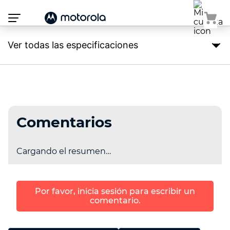
Atención:
Este
sitio
cuenta
con
Ver todas las especificaciones
un
sistema
de
accesibilidad.
Comentarios
Cargando el resumen…
Por favor, inicia sesión para escribir un
comentario.