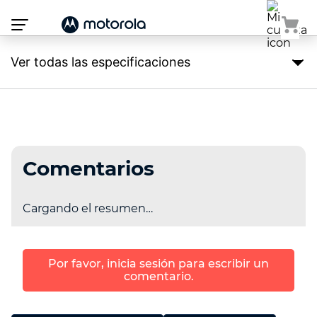
Atención:
Este
sitio
cuenta
con
Ver todas las especificaciones
un
sistema
de
accesibilidad.
Comentarios
Cargando el resumen…
Por favor, inicia sesión para escribir un
comentario.