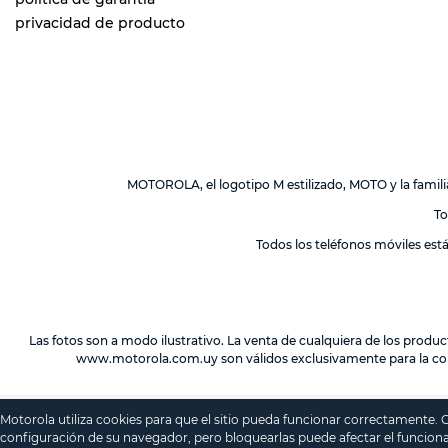
privacidad de producto
MOTOROLA, el logotipo M estilizado, MOTO y la fami
To
Todos los teléfonos móviles est
Las fotos son a modo ilustrativo. La venta de cualquiera de los produc
www.motorola.com.uy
son válidos exclusivamente para la co
Motorola utiliza cookies para que el sitio pueda funcionar correctamente.
configuración de su navegador, pero bloquearlas puede afectar el funciona