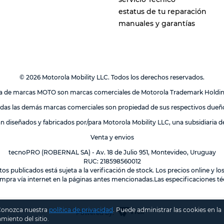
estatus de tu reparación
manuales y garantías
© 2026 Motorola Mobility LLC. Todos los derechos reservados.
lia de marcas MOTO son marcas comerciales de Motorola Trademark Holdi
das las demás marcas comerciales son propiedad de sus respectivos dueñ
án diseñados y fabricados por/para Motorola Mobility LLC, una subsidiaria 
Venta y envios
tecnoPRO (ROBERNAL SA) - Av. 18 de Julio 951, Montevideo, Uruguay
RUC: 218598560012
tos publicados está sujeta a la verificación de stock. Los precios online y 
mpra vía internet en la páginas antes mencionadas.Las especificaciones téc
 Conozca nuestra
política de privacidad
.
Puede administrar las cookies en la
Powered by:
miento del sitio.