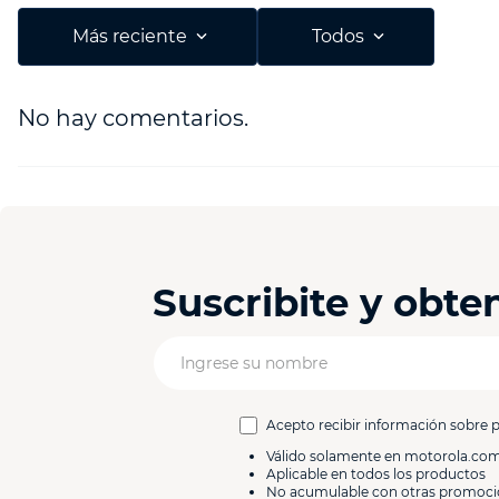
Agregar comentario
Más reciente
Todos
Título
No hay comentarios.
Califica el producto de 1 a 5 estrellas
Tu nombre
Suscribite y obt
Dirección de email
Escribe un comentario
Acepto recibir información sobre 
Válido solamente en motorola.co
Aplicable en todos los productos
No acumulable con otras promoc