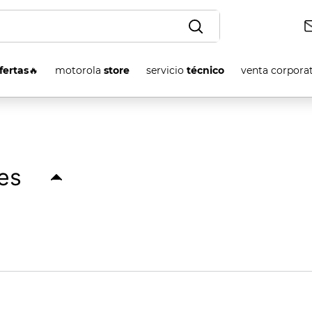
OS
fertas
🔥
motorola
store
servicio
técnico
venta corpora
nes