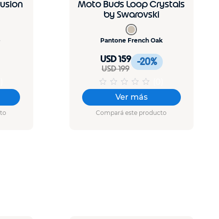
Fusion
Moto Buds Loop Crystals
by Swarovski
e
Pantone French Oak
USD 159
-20
%
USD 199
0
)
(
0
)
Ver más
to
Compará este producto