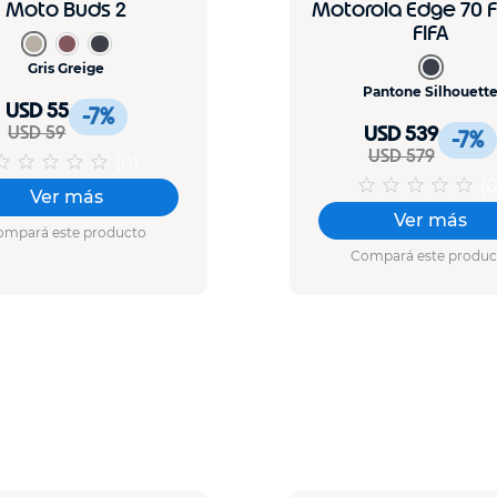
Moto Buds 2
Motorola Edge 70 
FIFA
Gris Greige
Pantone Silhouett
USD 55
-7
%
USD 59
USD 539
-7
%
USD 579
(
0
)
(
Ver más
Ver más
ompará este producto
Compará este produc