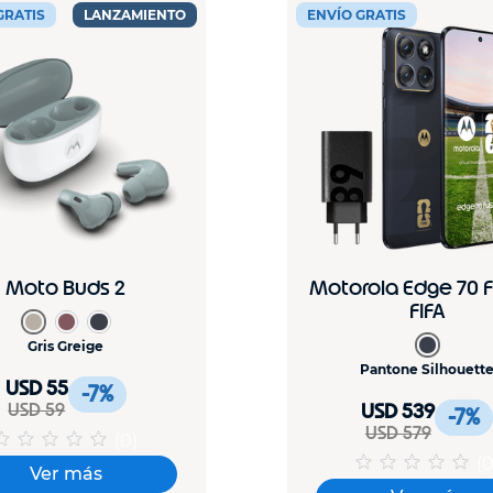
GRATIS
LANZAMIENTO
ENVÍO GRATIS
Moto Buds 2
Motorola Edge 70 
FIFA
Gris Greige
Pantone Silhouett
USD 55
-7
%
USD 59
USD 539
-7
%
USD 579
(
0
)
(
Ver más