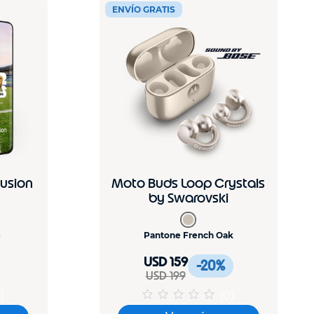
ENVÍO GRATIS
Fusion
Moto Buds Loop Crystals
by Swarovski
e
Pantone French Oak
USD 159
-20
%
USD 199
0
)
(
0
)