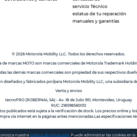
servicio Técnico
estatus de tu reparación
manuales y garantías
© 2026 Motorola Mobility LLC. Todos los derechos reservados.
lia de marcas MOTO son marcas comerciales de Motorola Trademark Holdi
das las demás marcas comerciales son propiedad de sus respectivos dueñ
án diseñados y fabricados por/para Motorola Mobility LLC, una subsidiaria 
Venta y envios
tecnoPRO (ROBERNAL SA) - Av. 18 de Julio 951, Montevideo, Uruguay
RUC: 218598560012
tos publicados está sujeta a la verificación de stock. Los precios online y 
mpra vía internet en la páginas antes mencionadas.Las especificaciones téc
 Conozca nuestra
política de privacidad
.
Puede administrar las cookies en la
Powered by: