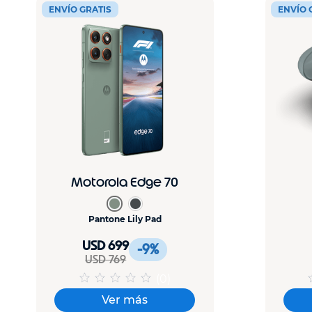
ENVÍO GRATIS
ENVÍO 
Motorola Edge 70
Pantone Lily Pad
USD 699
-9
%
USD 769
(
0
)
Ver más