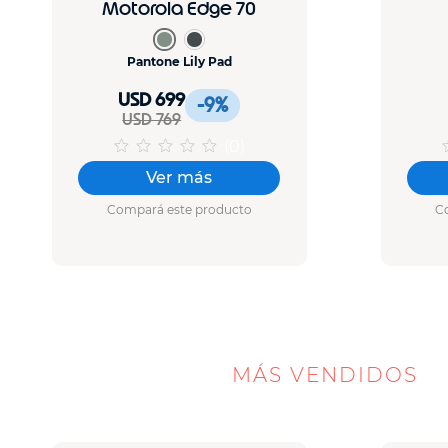
Motorola Edge 70
Pantone Lily Pad
USD 699
-9
%
USD 769
(
0
)
Ver más
Compará este producto
C
SMARTPHONES
MÁS VENDIDOS