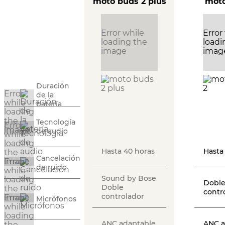
moto buds 2 plus
moto
Duración
de la
batería
Tecnología
de audio
Hasta 40 horas
Hasta
Cancelación
de ruido
Sound by Bose
Dobl
Doble
contr
controlador
Micrófonos
ANC adaptable
ANC a