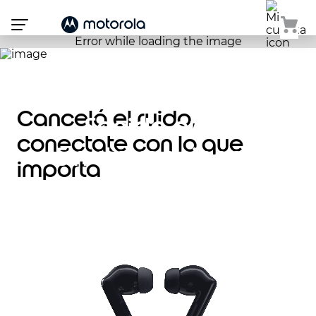
Atención:
Este
sitio
cuenta
con
un
sistema
de
accesibilidad.
Cancelá el ruido,
Sonido puro.
conectate con lo que
Sin distracciones.
importa