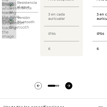
Resistencia
al agua
3 en cada
3 en 
Versión
auricualar
auricu
Bluetooth
IPX4
IP54
6
6