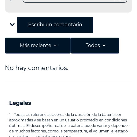
Escribe un comentario
Agregar comentario
Más reciente
Todos
Título
No hay comentarios.
Califica el producto de 1 a 5 estrellas
Tu nombre
Legales
1 - Todas las referencias acerca de la duración de la batería son
aproximadas y se basan en un usuario promedio en condiciones
Dirección de email
óptimas. El desempeño real de la batería puede variar y depende
de muchos factores, como la temperatura, el volumen, el estado
de la batería y los patrones de uso.