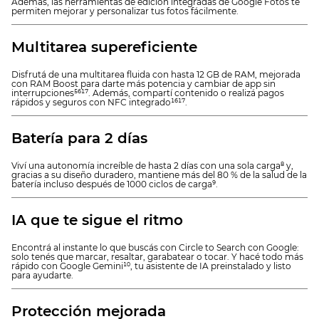
Además, las herramientas de edición integradas de Google Fotos te
permiten mejorar y personalizar tus fotos fácilmente.
Multitarea supereficiente
Disfrutá de una multitarea fluida con hasta 12 GB de RAM, mejorada
con RAM Boost para darte más potencia y cambiar de app sin
interrupciones⁵⁶¹⁷. Además, compartí contenido o realizá pagos
rápidos y seguros con NFC integrado¹⁶¹⁷.
Batería para 2 días
Viví una autonomía increíble de hasta 2 días con una sola carga⁸ y,
gracias a su diseño duradero, mantiene más del 80 % de la salud de la
batería incluso después de 1000 ciclos de carga⁹.
IA que te sigue el ritmo
Encontrá al instante lo que buscás con Circle to Search con Google:
solo tenés que marcar, resaltar, garabatear o tocar. Y hacé todo más
rápido con Google Gemini¹⁰, tu asistente de IA preinstalado y listo
para ayudarte.
Protección mejorada