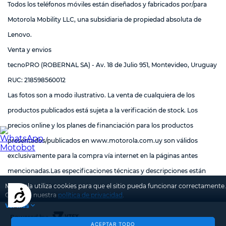
Todos los teléfonos móviles están diseñados y fabricados por/para
Motorola Mobility LLC, una subsidiaria de propiedad absoluta de
Lenovo.
Venta y envios
tecnoPRO (ROBERNAL SA) - Av. 18 de Julio 951, Montevideo, Uruguay
RUC: 218598560012
Las fotos son a modo ilustrativo. La venta de cualquiera de los
productos publicados está sujeta a la verificación de stock. Los
precios online y los planes de financiación para los productos
presentados/publicados en
www.motorola.com.uy
son válidos
exclusivamente para la compra vía internet en la páginas antes
mencionadas.Las especificaciones técnicas y descripciones están
sujetas a cambios sin previo aviso
Motorola utiliza cookies para que el sitio pueda funcionar correctamente.
Accesibilidad
Conozca nuestra
política de privacidad
.
Ver más
Powered by:
ACEPTAR TODO