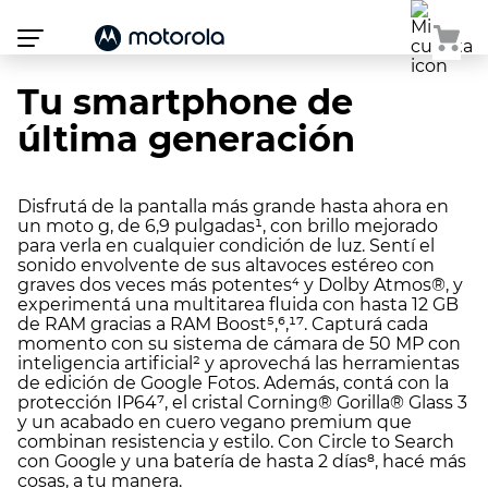
Atención:
Este
sitio
cuenta
con
Tu smartphone de
un
sistema
última generación
de
accesibilidad.
Disfrutá de la pantalla más grande hasta ahora en
un moto g, de 6,9 pulgadas¹, con brillo mejorado
para verla en cualquier condición de luz. Sentí el
sonido envolvente de sus altavoces estéreo con
graves dos veces más potentes⁴ y Dolby Atmos®, y
experimentá una multitarea fluida con hasta 12 GB
de RAM gracias a RAM Boost⁵,⁶,¹⁷. Capturá cada
momento con su sistema de cámara de 50 MP con
inteligencia artificial² y aprovechá las herramientas
de edición de Google Fotos. Además, contá con la
protección IP64⁷, el cristal Corning® Gorilla® Glass 3
y un acabado en cuero vegano premium que
combinan resistencia y estilo. Con Circle to Search
con Google y una batería de hasta 2 días⁸, hacé más
cosas, a tu manera.