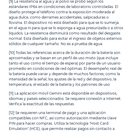
[9] La resistencia al agua y al polvo se probó según los
estándares IP64 en condiciones de laboratorio controladas. El
diseño protege el teléfono contra la exposición moderada al
agua dulce, como derrames accidentales, salpicaduras o
llovizna. El dispositivo no está diseñado para que se lo sumerja
en el agua ni para que se lo exponga a agua presurizada o a otros
líquidos. La resistencia disminuirá como resultado del desgaste
normal. Está diseñado para evitar el ingreso de objetos externos
sólidos de cualquier tamaño. No es a prueba de agua.
[10] Todas las referencias acerca de la duración de la batería son
aproximadas y se basan en un perfil de uso mixto (que incluye
tanto el uso como el tiempo de espera) por parte de un usuario
promedio en condiciones de red óptimas. El desempeño real de
la batería puede variar y depende de muchos factores, como la
intensidad de la señal, los ajustes de la red y del dispositivo, la
temperatura, el estado de la batería y los patrones de uso.
[11] La aplicación móvil Gemini está disponible en dispositivos,
idiomas y países seleccionados. Se requiere conexión a Internet.
Verifica la exactitud de las respuestas.
[12] Se requieren una terminal de pago y una aplicación
compatibles con NFC, así como autorización mediante clave
PIN para hacer compras. Utiliza la tecnología "Host Card
Emulation" (HCE), que permite realizar pagos sin contacto a