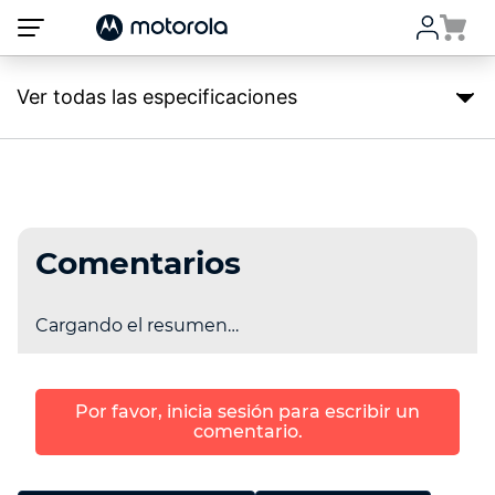
Atención:
Este
sitio
cuenta
con
Ver todas las especificaciones
un
sistema
de
accesibilidad.
Comentarios
Cargando el resumen…
Por favor, inicia sesión para escribir un
comentario.