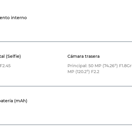
nto interno
l (Selfie)
Cámara trasera
 F2.45
Principal: 50 MP (74.26°) F1.8G
MP (120.2°) F2.2
atería (mAh)