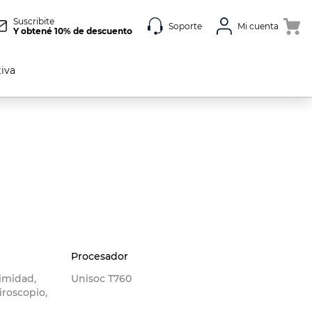
Suscribite
Soporte
Mi cuenta
Y obtené 10% de descuento
tiva
Procesador
imidad,
Unisoc T760
roscopio,