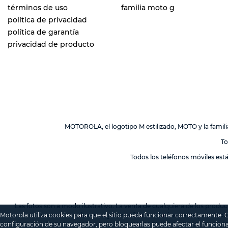
términos de uso
familia moto g
política de privacidad
política de garantía
privacidad de producto
MOTOROLA, el logotipo M estilizado, MOTO y la fami
To
Todos los teléfonos móviles est
Las fotos son a modo ilustrativo. La venta de cualquiera de los produc
Motorola utiliza cookies para que el sitio pueda funcionar correctamente.
www.motorola.com.uy
son válidos exclusivamente para la co
configuración de su navegador, pero bloquearlas puede afectar el funciona