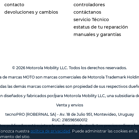
contacto
controladores
devoluciones y cambios
contáctanos
servicio Técnico
estatus de tu reparación
manuales y garantías
© 2026 Motorola Mobility LLC. Todos los derechos reservados.
lia de marcas MOTO son marcas comerciales de Motorola Trademark Holdi
das las demás marcas comerciales son propiedad de sus respectivos dueñ
án diseñados y fabricados por/para Motorola Mobility LLC, una subsidiaria 
Venta y envios
tecnoPRO (ROBERNAL SA) - Av. 18 de Julio 951, Montevideo, Uruguay
RUC: 218598560012
tos publicados está sujeta a la verificación de stock. Los precios online y 
 Conozca nuestra
política de privacidad
.
Puede administrar las cookies en la
mpra vía internet en la páginas antes mencionadas.Las especificaciones téc
miento del sitio.