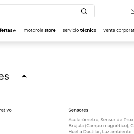
OS
fertas
🔥
motorola
store
servicio
técnico
venta corpora
nes
rativo
Sensores
Acelerómetro, Sensor de Prox
Brújula (Campo magnético), Gi
Huella Dactilar, Luz ambiente