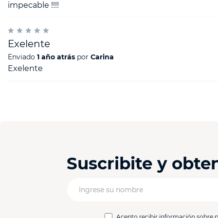
impecable !!!!
Escribe un comentario
Exelente
Enviado
1 año atrás
por
Carina
Exelente
Enviar comentario
Suscribite y obt
Acepto recibir información sobre 