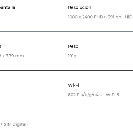
antalla
Resolución
1080 x 2400 FHD+, 391 ppi, HiD
s
Peso
98 x 7.79 mm
191g
Wi-Fi
802.11 a/b/g/n/ac - WIFI 5
 + SIM digital)