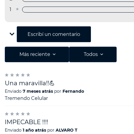
1 estrella
Escribe un comentario
Agregar comentario
Más reciente
Todos
Título
Una maravilla!!💪
Califica el producto de 1 a 5 estrellas
Enviado
7 meses atrás
por
Fernando
Tremendo Celular
Tu nombre
IMPECABLE !!!!
Enviado
1 año atrás
por
ALVARO T
Dirección de email