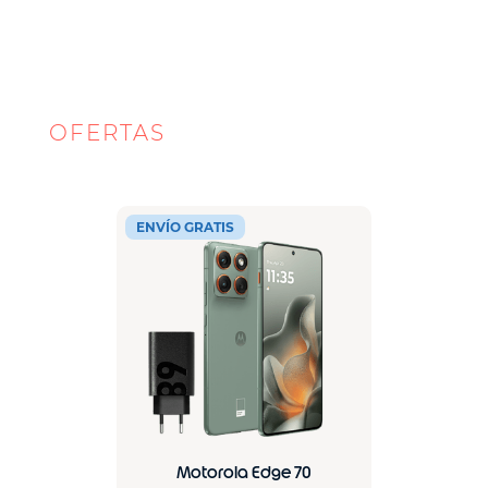
8
.
g75
9
.
edge 60 pro
10
.
watch
OFERTAS
MOTOROLA
ENVÍO GRATIS
Motorola Edge 70