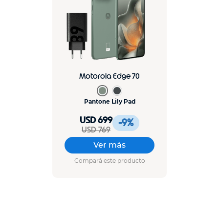
Motorola Edge 70
Pantone Lily Pad
USD 699
-9
%
USD 769
Ver más
Compará este producto