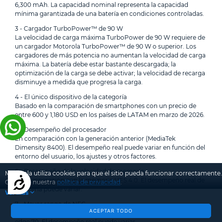
6,300 mAh. La capacidad nominal representa la capacidad
mínima garantizada de una batería en condiciones controladas.
3 - Cargador TurboPower™ de 90 W
La velocidad de carga máxima TurboPower de 90 W requiere de
un cargador Motorola TurboPower™ de 90 W o superior. Los
cargadores de más potencia no aumentan la velocidad de carga
máxima. La batería debe estar bastante descargada; la
optimización de la carga se debe activar; la velocidad de recarga
disminuye a medida que progresa la carga.
4 - El único dispositivo de la categoría
Basado en la comparación de smartphones con un precio de
entre 600 y 1,180 USD en los países de LATAM en marzo de 2026.
5 - Desempeño del procesador
En comparación con la generación anterior (MediaTek
Dimensity 8400). El desempeño real puede variar en función del
entorno del usuario, los ajustes y otros factores.
6 - Desempeño de la velocidad de memoria
Motorola utiliza cookies para que el sitio pueda funcionar correctamente.
Accesibilidad
En comparación con la memoria UFS 4.0. El desempeño real de
Conozca nuestra
política de privacidad
.
la batería puede variar.
Ver más
7 - Mayor rango de NFC
ACEPTAR TODO
Según pruebas internas en las que se compara con el motorola
edge 70. El desempeño real puede variar.