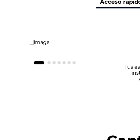
Acceso rápid
Tus es
ins