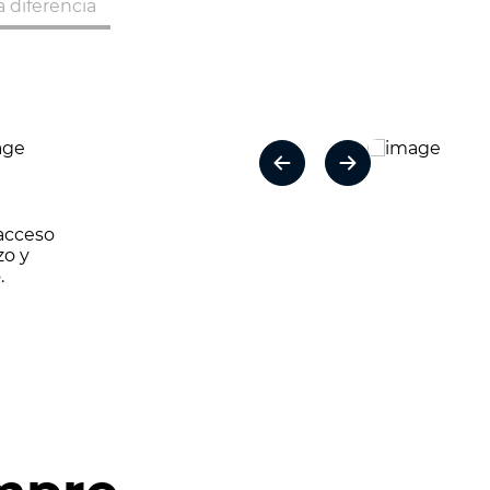
 diferencia
 acceso
zo y
.