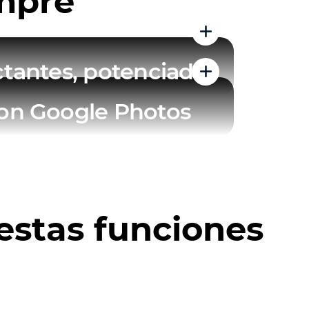
empre
tantes, potenciadas
on Google Photos
estas funciones