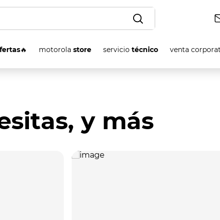
OS
fertas
🔥
motorola
store
servicio
técnico
venta corpora
esitas, y más