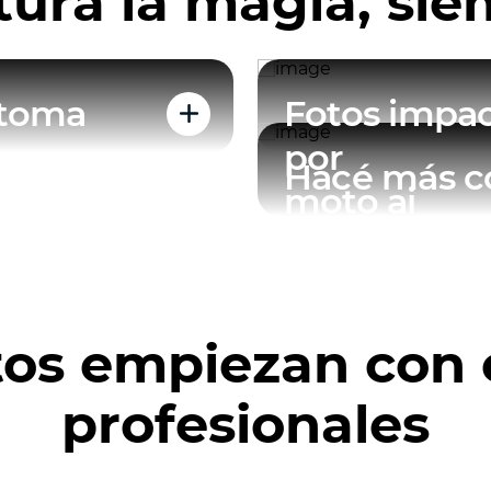
urá la magia, si
 toma
Fotos impac
por
Hacé más c
moto ai
tos empiezan con 
profesionales