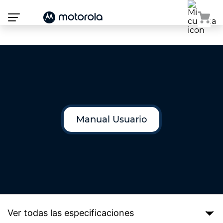
Atención:
Este
sitio
cuenta
con
un
sistema
de
accesibilidad.
Manual Usuario
Ver todas las especificaciones