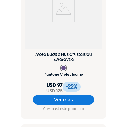
Moto Buds 2 Plus Crystals by
Swarovski
Pantone Violet Indigo
USD 97
-22
%
USD 125
Ver más
Compará este producto